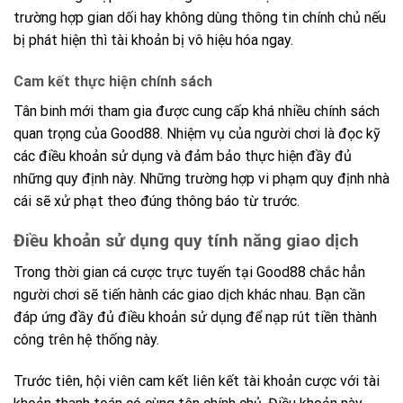
trường hợp gian dối hay không dùng thông tin chính chủ nếu
bị phát hiện thì tài khoản bị vô hiệu hóa ngay.
Cam kết thực hiện chính sách
Tân binh mới tham gia được cung cấp khá nhiều chính sách
quan trọng của Good88. Nhiệm vụ của người chơi là đọc kỹ
các điều khoản sử dụng và đảm bảo thực hiện đầy đủ
những quy định này. Những trường hợp vi phạm quy định nhà
cái sẽ xử phạt theo đúng thông báo từ trước.
Điều khoản sử dụng quy tính năng giao dịch
Trong thời gian cá cược trực tuyến tại Good88 chắc hẳn
người chơi sẽ tiến hành các giao dịch khác nhau. Bạn cần
đáp ứng đầy đủ điều khoản sử dụng để nạp rút tiền thành
công trên hệ thống này.
Trước tiên, hội viên cam kết liên kết tài khoản cược với tài