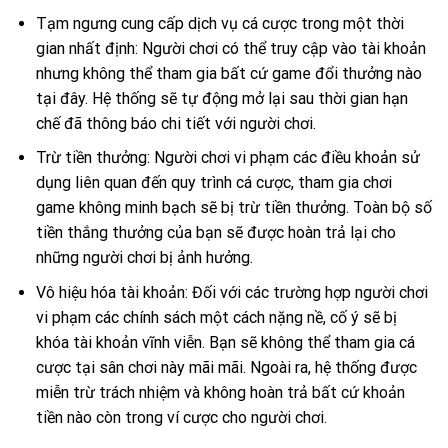
Tạm ngưng cung cấp dịch vụ cá cược trong một thời
gian nhất định: Người chơi có thể truy cập vào tài khoản
nhưng không thể tham gia bất cứ game đổi thưởng nào
tại đây. Hệ thống sẽ tự động mở lại sau thời gian hạn
chế đã thông báo chi tiết với người chơi.
Trừ tiền thưởng: Người chơi vi phạm các điều khoản sử
dụng liên quan đến quy trình cá cược, tham gia chơi
game không minh bạch sẽ bị trừ tiền thưởng. Toàn bộ số
tiền thắng thưởng của bạn sẽ được hoàn trả lại cho
những người chơi bị ảnh hưởng.
Vô hiệu hóa tài khoản: Đối với các trường hợp người chơi
vi phạm các chính sách một cách nặng nề, cố ý sẽ bị
khóa tài khoản vĩnh viễn. Bạn sẽ không thể tham gia cá
cược tại sân chơi này mãi mãi. Ngoài ra, hệ thống được
miễn trừ trách nhiệm và không hoàn trả bất cứ khoản
tiền nào còn trong ví cược cho người chơi.