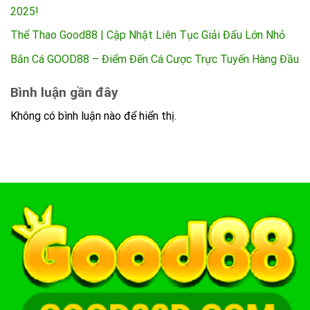
2025!
Thể Thao Good88 | Cập Nhật Liên Tục Giải Đấu Lớn Nhỏ
Bắn Cá GOOD88 – Điểm Đến Cá Cược Trực Tuyến Hàng Đầu
Bình luận gần đây
Không có bình luận nào để hiển thị.