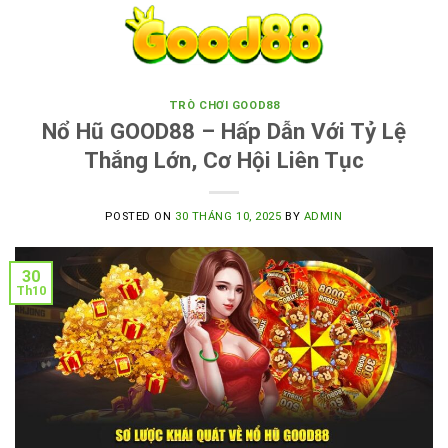
Skip
to
content
TRÒ CHƠI GOOD88
Nổ Hũ GOOD88 – Hấp Dẫn Với Tỷ Lệ
Thắng Lớn, Cơ Hội Liên Tục
POSTED ON
30 THÁNG 10, 2025
BY
ADMIN
30
Th10