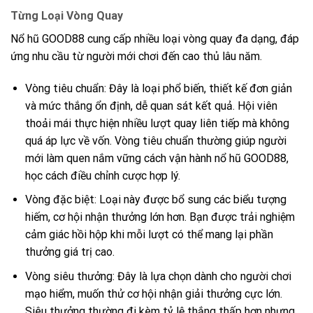
Từng Loại Vòng Quay
Nổ hũ GOOD88 cung cấp nhiều loại vòng quay đa dạng, đáp
ứng nhu cầu từ người mới chơi đến cao thủ lâu năm.
Vòng tiêu chuẩn: Đây là loại phổ biến, thiết kế đơn giản
và mức thắng ổn định, dễ quan sát kết quả. Hội viên
thoải mái thực hiện nhiều lượt quay liên tiếp mà không
quá áp lực về vốn. Vòng tiêu chuẩn thường giúp người
mới làm quen nắm vững cách vận hành nổ hũ GOOD88,
học cách điều chỉnh cược hợp lý.
Vòng đặc biệt: Loại này được bổ sung các biểu tượng
hiếm, cơ hội nhận thưởng lớn hơn. Bạn được trải nghiệm
cảm giác hồi hộp khi mỗi lượt có thể mang lại phần
thưởng giá trị cao.
Vòng siêu thưởng: Đây là lựa chọn dành cho người chơi
mạo hiểm, muốn thử cơ hội nhận giải thưởng cực lớn.
Siêu thưởng thường đi kèm tỷ lệ thắng thấp hơn nhưng