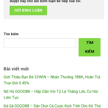
duyệt này cho lần bình luận kế tiếp của tôi.
Tìm kiếm
TÌM
KIẾM
Bài viết mới
Giới Thiệu Bạn Bè 33WIN – Nhận Thưởng 188K, Hoàn Trả
Trọn Đời 0.45%
Nổ Hũ GOOD88 – Hấp Dẫn Với Tỷ Lệ Thắng Lớn, Cơ Hội
Liên Tục
Đá Gà GOOD88 – Sân Chơi Cá Cược Kịch Tính Cho Kê Thủ