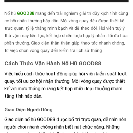
Nổ hũ
GOOD88
mang đến trải nghiệm giải trí đầy kịch tính cùng
cơ hội nhận thưởng hấp dẫn. Mỗi vòng quay đều được thiết kế
trực quan, tỷ lệ thắng minh bạch và dễ theo dõi. Hội viên tuỳ ý
thử vận may liên tục, kết hợp chiến lược hợp lý nhằm tối đa hóa
phần thưởng. Giao diện thân thiện giúp thao tác nhanh chóng,
từ việc chọn vòng quay đến kiểm tra lịch sử thắng.
Cách Thức Vận Hành Nổ Hũ GOOD88
Việc hiểu cách thức hoạt động giúp hội viên kiểm soát lượt
quay, tối ưu cơ hội nhận thưởng. Mỗi vòng quay được thiết
kế với mức thắng rõ ràng kết hợp nhiều loại thưởng nhằm
tăng tính hấp dẫn.
Giao Diện Người Dùng
Giao diện nổ hũ GOOD88 được bố trí trực quan, dễ nhìn nên
người chơi nhanh chóng nhận biết nút chức năng. Những