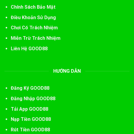
Chính Sách Bảo Mật
Điều Khoản Sử Dụng
Chơi Có Trách Nhiệm
Miễn Trừ Trách Nhiệm
Liên Hệ GOOD88
HƯỚNG DẪN
Đăng Ký GOOD88
Đăng Nhập GOOD88
Tải App GOOD88
Nạp Tiền GOOD88
Rút Tiền GOOD88