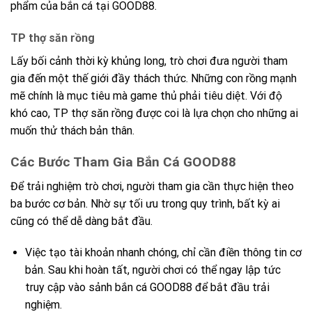
phẩm của bắn cá tại GOOD88.
TP thợ săn rồng
Lấy bối cảnh thời kỳ khủng long, trò chơi đưa người tham
gia đến một thế giới đầy thách thức. Những con rồng mạnh
mẽ chính là mục tiêu mà game thủ phải tiêu diệt. Với độ
khó cao, TP thợ săn rồng được coi là lựa chọn cho những ai
muốn thử thách bản thân.
Các Bước Tham Gia Bắn Cá GOOD88
Để trải nghiệm trò chơi, người tham gia cần thực hiện theo
ba bước cơ bản. Nhờ sự tối ưu trong quy trình, bất kỳ ai
cũng có thể dễ dàng bắt đầu.
Việc tạo tài khoản nhanh chóng, chỉ cần điền thông tin cơ
bản. Sau khi hoàn tất, người chơi có thể ngay lập tức
truy cập vào sảnh bắn cá GOOD88 để bắt đầu trải
nghiệm.