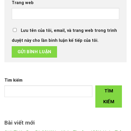
Trang web
Lưu tên của tôi, email, và trang web trong trình
duyệt này cho lần bình luận kế tiếp của tôi.
Tìm kiếm
TÌM
KIẾM
Bài viết mới