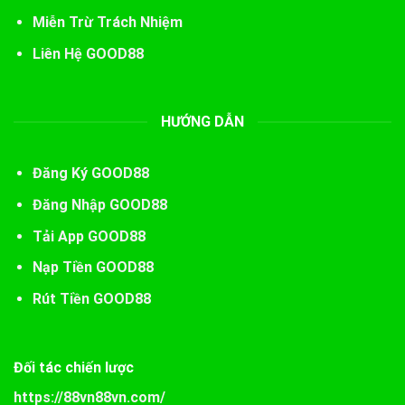
Miễn Trừ Trách Nhiệm
Liên Hệ GOOD88
HƯỚNG DẪN
Đăng Ký GOOD88
Đăng Nhập GOOD88
Tải App GOOD88
Nạp Tiền GOOD88
Rút Tiền GOOD88
Đối tác chiến lược
https://88vn88vn.com/