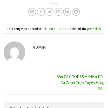
This entry was posted in
Trò Chơi GOOD88
. Bookmark the
permalink
.
ADMIN
Bắn Cá GOOD88 – Điểm Đến
Cá Cược Trực Tuyến Hàng
Đầu