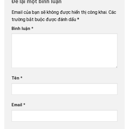
Để lại một bình luận
Email của bạn sẽ không được hiển thị công khai.
Các
trường bắt buộc được đánh dấu
*
Bình luận
*
Tên
*
Email
*