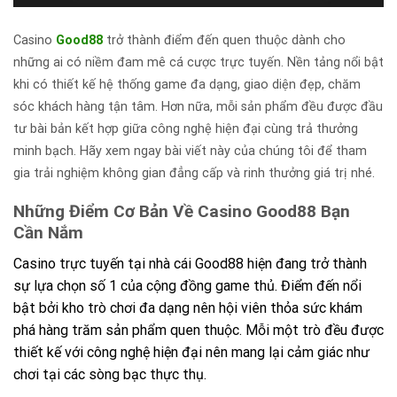
Casino
Good88
trở thành điểm đến quen thuộc dành cho
những ai có niềm đam mê cá cược trực tuyến. Nền tảng nổi bật
khi có thiết kế hệ thống game đa dạng, giao diện đẹp, chăm
sóc khách hàng tận tâm. Hơn nữa, mỗi sản phẩm đều được đầu
tư bài bản kết hợp giữa công nghệ hiện đại cùng trả thưởng
minh bạch. Hãy xem ngay bài viết này của chúng tôi để tham
gia trải nghiệm không gian đẳng cấp và rinh thưởng giá trị nhé.
Những Điểm Cơ Bản Về Casino Good88 Bạn
Cần Nắm
Casino trực tuyến tại nhà cái Good88 hiện đang trở thành
sự lựa chọn số 1 của cộng đồng game thủ. Điểm đến nổi
bật bởi kho trò chơi đa dạng nên hội viên thỏa sức khám
phá hàng trăm sản phẩm quen thuộc. Mỗi một trò đều được
thiết kế với công nghệ hiện đại nên mang lại cảm giác như
chơi tại các sòng bạc thực thụ.