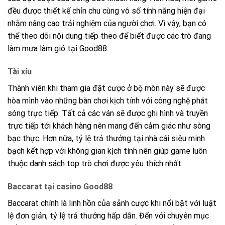
đều được thiết kế chỉn chu cùng vô số tính năng hiện đại
nhằm nâng cao trải nghiệm của người chơi. Vì vậy, bạn có
thể theo dõi nội dung tiếp theo để biết được các trò đang
làm mưa làm gió tại Good88.
Tài xỉu
Thành viên khi tham gia đặt cược ở bộ môn này sẽ được
hòa mình vào những bàn chơi kịch tính với công nghệ phát
sóng trực tiếp. Tất cả các ván sẽ được ghi hình và truyền
trực tiếp tới khách hàng nên mang đến cảm giác như sòng
bạc thực. Hơn nữa, tỷ lệ trả thưởng tại nhà cái siêu minh
bạch kết hợp với không gian kịch tính nên giúp game luôn
thuộc danh sách top trò chơi được yêu thích nhất.
Baccarat tại casino Good88
Baccarat chính là linh hồn của sảnh cược khi nổi bật với luật
lệ đơn giản, tỷ lệ trả thưởng hấp dẫn. Đến với chuyên mục